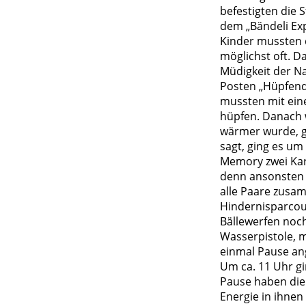
befestigten die
dem „Bändeli Exp
Kinder mussten 
möglichst oft. D
Müdigkeit der Na
Posten „Hüpfende
mussten mit ein
hüpfen. Danach 
wärmer wurde, g
sagt, ging es u
Memory zwei Kar
denn ansonsten 
alle Paare zusam
Hindernisparcou
Bällewerfen noch
Wasserpistole, m
einmal Pause ang
Um ca. 11 Uhr gi
Pause haben die 
Energie in ihnen