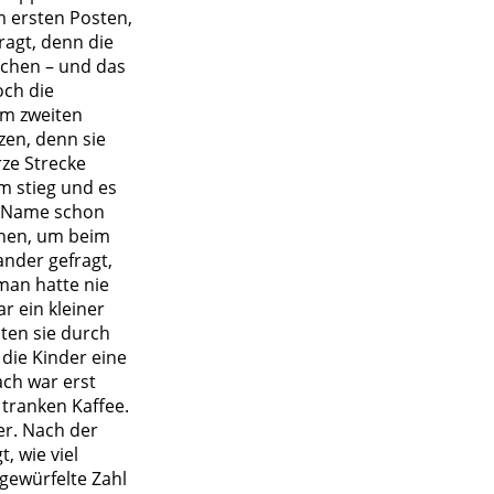
m ersten Posten,
ragt, denn die
ichen – und das
och die
im zweiten
zen, denn sie
ze Strecke
m stieg und es
r Name schon
nnen, um beim
nder gefragt,
man hatte nie
r ein kleiner
ten sie durch
die Kinder eine
ach war erst
 tranken Kaffee.
er. Nach der
, wie viel
 gewürfelte Zahl