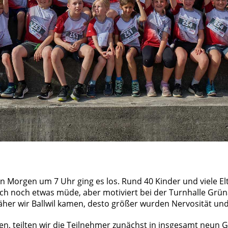
n Morgen um 7 Uhr ging es los. Rund 40 Kinder und viele El
ch noch etwas müde, aber motiviert bei der Turnhalle Grün
äher wir Ballwil kamen, desto größer wurden Nervosität un
, teilten wir die Teilnehmer zunächst in insgesamt neun 