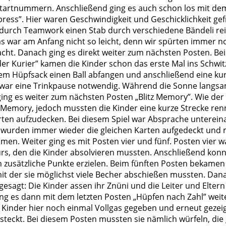
 Startnummern. Anschließend ging es auch schon los mit de
ress”. Hier waren Geschwindigkeit und Geschicklichkeit gef
durch Teamwork einen Stab durch verschiedene Bändeli re
as war am Anfang nicht so leicht, denn wir spürten immer n
cht. Danach ging es direkt weiter zum nächsten Posten. Be
r Kurier” kamen die Kinder schon das erste Mal ins Schwit
em Hüpfsack einen Ball abfangen und anschließend eine kur
war eine Trinkpause notwendig. Während die Sonne langsa
ing es weiter zum nächsten Posten „Blitz Memory”. Wie de
m Memory, jedoch mussten die Kinder eine kurze Strecke re
ten aufzudecken. Bei diesem Spiel war Absprache untereina
wurden immer wieder die gleichen Karten aufgedeckt und 
men. Weiter ging es mit Posten vier und fünf. Posten vier wa
rs, den die Kinder absolvieren mussten. Anschließend konn
 zusätzliche Punkte erzielen. Beim fünften Posten bekamen 
it der sie möglichst viele Becher abschießen mussten. Dan
esagt: Die Kinder assen ihr Znüni und die Leiter und Eltern
ng es dann mit dem letzten Posten „Hüpfen nach Zahl” weit
Kinder hier noch einmal Vollgas gegeben und erneut gezeigt
 steckt. Bei diesem Posten mussten sie nämlich würfeln, die