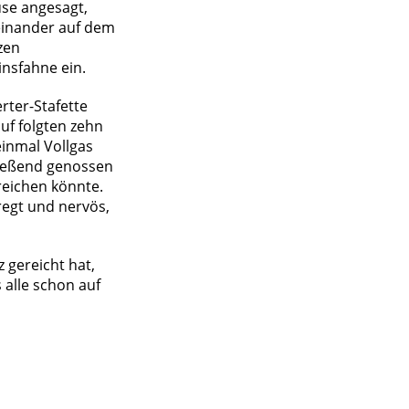
use angesagt,
teinander auf dem
zen
insfahne ein.
rter-Stafette
uf folgten zehn
einmal Vollgas
ließend genossen
reichen könnte.
regt und nervös,
 gereicht hat,
alle schon auf