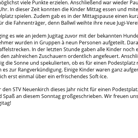
glichst viele Punkte erzielen. Anschließend war wieder Pa
Uhr. In dieser Zeit konnten die Kinder Mittag essen und mi
lplatz spielen. Zudem gab es in der Mittagspause einen kur
 die Fahnenträger, denn Ballwil weihte ihre neue Jugi-Vere
ing es wie an jedem Jugitag zuvor mit der bekannten Hunde
nehmer wurden in Gruppen à neun Personen aufgeteilt. Dara
affelstrecken. In der letzten Stunde gaben alle Kinder noch 
den zahlreichen Zuschauern ordentlich angefeuert. Ansch
ig die Sonne und spekulierten, ob es für einen Podestplatz 
 es zur Rangverkündigung. Einige Kinder waren ganz aufge
ich erst einmal über ein erfrischendes Soft-Ice.
 den STV Neuenkirch dieses Jahr nicht für einen Podestplatz
d Spaß an diesem Sonntag großgeschrieben. Wir freuen uns 
itag!