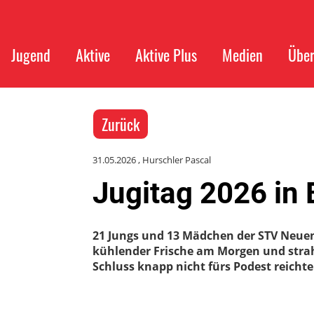
Jugend
Aktive
Aktive Plus
Medien
Über
Zurück
31.05.2026
, Hurschler Pascal
Jugitag 2026 in 
21 Jungs und 13 Mädchen der STV Neuenk
kühlender Frische am Morgen und stra
Schluss knapp nicht fürs Podest reichte